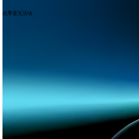
Q2
Q1
此季度无活动
关于AG百家乐试玩
解决方案
产品
技术
成功案例
媒体中心
投资人专区
服务支援