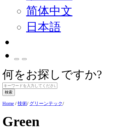
简体中文
日本語
何をお探しですか?
検索
Home
/
技術
/
グリーンテック
/
Green